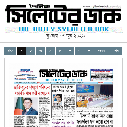
বুধবার, ০৩ জুন ২০২৬
শুরু
১
২
৩
৪
৫
৬
৭
৮
পরের
শেষ