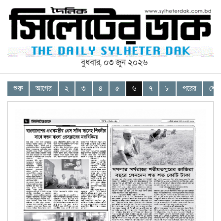
বুধবার, ০৩ জুন ২০২৬
শুরু
আগের
২
৩
৪
৫
৬
৭
৮
পরের
শেষ